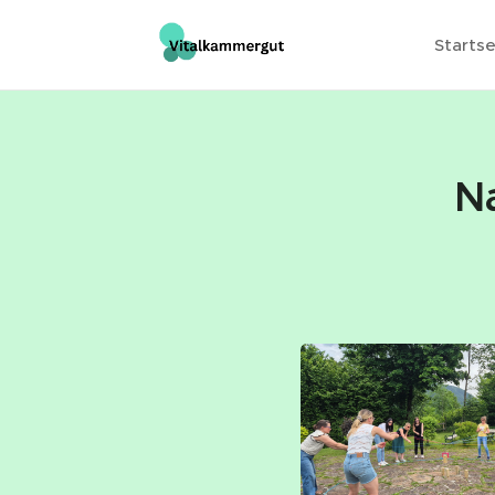
Startse
N