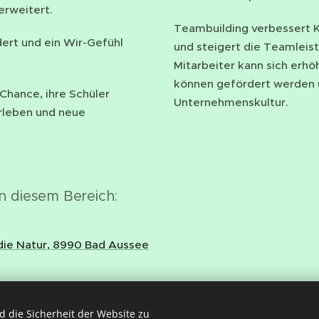
rweitert.
Teambuilding verbessert 
ert und ein Wir-Gefühl
und steigert die Teamlei
Mitarbeiter kann sich erhö
können gefördert werden u
 Chance, ihre Schüler
Unternehmenskultur.
erleben und neue
n diesem Bereich:
n die Natur, 8990 Bad Aussee
 die Sicherheit der Website zu